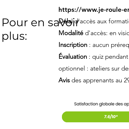
https://www.je-roule-en
Pour en savoir
Délai
d'accès aux formati
plus:
Modalité
d'accès: en visi
Inscription
: aucun prérequ
Évaluation
: quiz pendant 
optionnel : ateliers sur d
Avis
des apprenants au 2